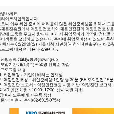
안녕하세요.
커리어코치협회입니다.
코로나 이후 취업 준비에 어려움이 많은 취업준비생을 위해서 도움
른채용진흥원에서
역량면접코치와 채용면접관의 역량면접코칭을
개발에 도움을 주고자 합니다
.
따라서 취업준비가 막막한 청년들과
준비생들을 모집하고 있습니다
. 주변에 취업준비생이 있으면 추
본 행사는
8
월
29
일
(
월
)
서울시청 시민청
(
시청역
4
번출구
)
지하
2
층
프로그램 내용은 다음과 같습니다
.
□
신청링크
:
bit.ly/
청년
growing-up
□
모집기간
: 8/18(
수
) ~ 50
명 선착순 마감
□
프로그램 내용
1.
취업특강
:
기업이 바라는 인재상
2.
역량면접코칭
:
취업준비생
1
인당 총
30
분
(BEI
모의면접
15
3.
역량진단 보고서
:
역량면접코칭 내용 기반
‘
역량진단 보고서
’
4. VR
면접 체험
: 10:00~17:00
상시 자율 체험
참여자 모두에게 사은품 증정
 문의
:
이현서 주임
(02-6015-0754)