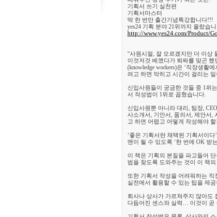
기획서 쓰기 실천편
기획서마스터
딱 한 번만 출간기념특강합니다!!!
yes24 기획 분야 21위까지 올랐
http://www.yes24.com/Product/
“사원시절, 잘 모르겠지만 더 이상
이것저것 베꼈다가 퇴짜를 맞곤 했던
(knowledge workers)은 ‘직
려고 하면 막히고 시간이 걸리는 일
신입사원들이 궁금한 것들 중 1위
서 작성법이 1위로 꼽혔습니다.
신입사원뿐 아니라 대리, 팀장, C
사소개서, 기안서, 품의서, 제안서
고 하면 어렵고 어떻게 작성해야 할
‘좋은 기획서란 채택된 기획서이다
맨이 될 수 있도록 ‘한 번에 OK 
이 책은 기획의 본질을 파고들어 단
법을 찾도록 도와주는 것이 이 책의
또한 기획서 작성을 어려워하는 직장
실전에서 활용할 수 있는 팁을 제공
회사나 상사가 가르쳐주지 않아도 
다듬어진 센스와 실력… 이것이 곧
기획서 작성법은 물론, 상사와의 소통