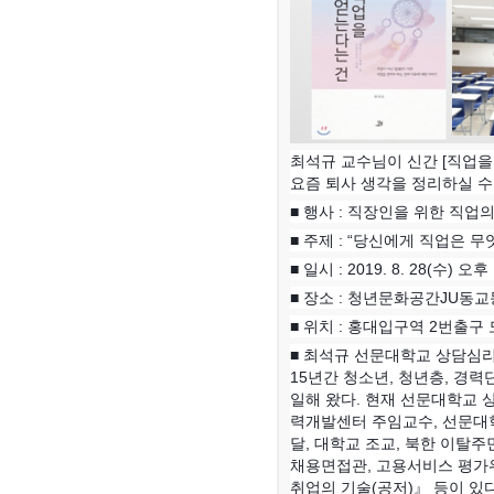
최석규 교수님이 신간 [직업을
요즘 퇴사 생각을 정리하실 수
■ 행사 : 직장인을 위한 직업의
■ 주제 : “당신에게 직업은 무
■ 일시 : 2019. 8. 28(수) 오
■ 장소 : 청년문화공간JU동교
■ 위치 : 홍대입구역 2번출구
■ 최석규 선문대학교 상담심
15년간 청소년, 청년층, 경
일해 왔다. 현재 선문대학교
력개발센터 주임교수, 선문대
달, 대학교 조교, 북한 이탈주
채용면접관, 고용서비스 평가
취업의 기술(공저)』 등이 있다